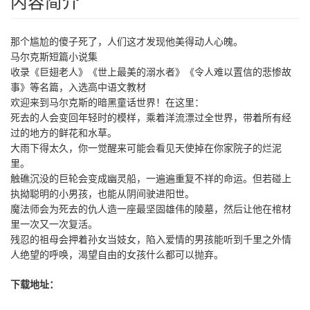
内容简介
那个尴尬的傻子死了，人们这才发现他美得动人心魄。
马尔克斯短篇小说集
收录《巨翅老人》《世上最美的溺水者》《令人难以置信的悲惨故
事》等名篇，入选高中语文教材
欢迎来到马尔克斯的暗黑童话世界！在这里：
死去的人会变回年轻时的模样，乘着洋流漂过全世界，带着所有经
过的地方的鲜花和水草。
大雨下得太久，你一觉醒来可能会看见天使掉在你家院子的烂泥
里。
触礁沉没的巨轮会变成幽灵船，一遍遍重复不祥的命运。但若碰上
执拗聪明的小男孩，也能从阴间驶进阳世。
魔法师会为死去的仇人造一座最坚固雄伟的陵墓，然后让他在棺材
里一次又一次复活。
残忍的祖母会押着孙女当妓女，陷入爱情的男孩能听到千里之外情
人绝望的呼唤，渴望自由的女孩什么都可以抛弃。
下载地址：