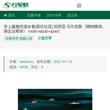
寻书令|走向自由
首页
豆瓣书单
2020书单
留言本
世上最美的溺水者[哥伦比亚] 加西亚·马尔克斯（精制精排，
弹出注释本） mobi+epub+azw3
小说文学
拉美文学 短篇小说
作者：
aishuren
，发布日期：
2021-01-13
阅读：
4009
；评论：
0