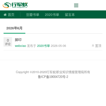
寻书令|走向自由
首页
豆瓣书单
2020书单
留言本
2026年6月
脚印
0
评论
webxiao
发布于
2020书单
2026-05-06
置顶
Copyright ©2010-2020行军蚁|职业知识情报管理局所有
鲁ICP备19004720号-2