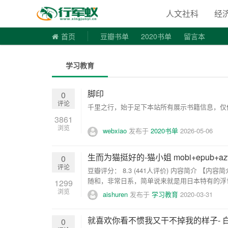
寻书令|走
人文社科
经
首页
豆瓣书单
2020书单
留言本
学习教育
脚印
0
评论
千里之行，始于足下本站所有展示书籍信息，仅供
3861
浏览
webxiao
发布于
2020书单
2026-05-06
生而为猫挺好的-猫小姐 mobi+epub+az
0
评论
豆瓣评分： 8.3 (441人评价) 内容简介 
随和，非常日系，简单说来就是用日本特有的浮世
1299
浏览
aishuren
发布于
学习教育
2020-03-31
就喜欢你看不惯我又干不掉我的样子- 白茶 e
0