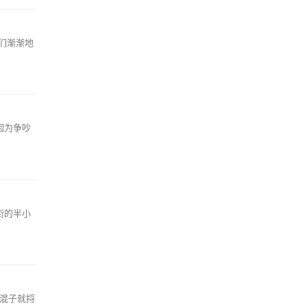
我们渐渐地
因为争吵
衔的半小
二混子就捋