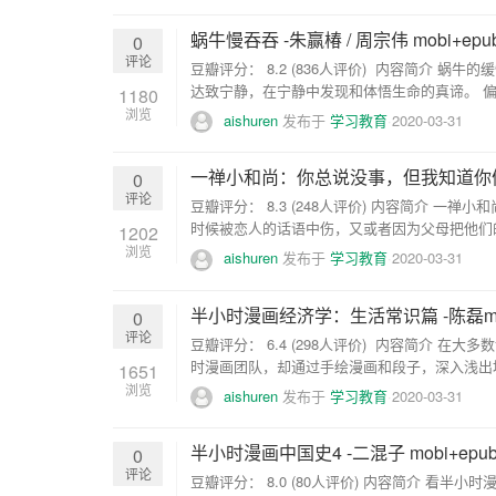
蜗牛慢吞吞 -朱赢椿 / 周宗伟 mobi+epub
0
评论
豆瓣评分： 8.2 (836人评价) 内容简介
达致宁静，在宁静中发现和体悟生命的真谛。 偏
1180
浏览
aishuren
发布于
学习教育
2020-03-31
一禅小和尚：你总说没事，但我知道你偷偷哭
0
评论
豆瓣评分： 8.3 (248人评价) 内容简介 
时候被恋人的话语中伤，又或者因为父母把他们的
1202
浏览
aishuren
发布于
学习教育
2020-03-31
半小时漫画经济学：生活常识篇 -陈磊mobi
0
评论
豆瓣评分： 6.4 (298人评价) 内容简介
时漫画团队，却通过手绘漫画和段子，深入浅出地
1651
浏览
aishuren
发布于
学习教育
2020-03-31
半小时漫画中国史4 -二混子 mobi+epub
0
评论
豆瓣评分： 8.0 (80人评价) 内容简介 