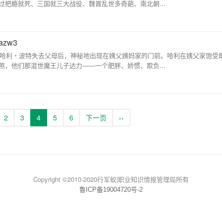
把瘾就死、三国就三大战役、魏晋乱世多奇葩、南北朝...
+azw3
介 一岁的哈利・波特失去父母后，神秘地出现在姨父姨妈家的门前。哈利在姨父家饱受
，他们那混世魔王儿子达力――一个肥胖、娇惯、欺负...
2
3
4
5
6
下一页
››
Copyright ©2010-2020行军蚁|职业知识情报管理局所有
鲁ICP备19004720号-2