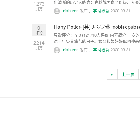
出清晰的历史大脉络：春秋战国像个班级、大秦过
1273
浏览
aishuren
发布于
学习教育
2020-03-31
Harry Potter- [英] J·K·罗琳 mobi+epub
0
评论
豆瓣评分： 9.0 (121710人评价 内容简
过十年极其痛苦的日子。姨父和姨妈好似凶神恶煞
2214
浏览
aishuren
发布于
学习教育
2020-03-31
‹‹
上一页