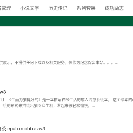
向自由之路
济管理
小说文学
历史传记
系列套装
成功励志
展示，不提供任何下载以及相关服务。仅作为纪念保留本站。。。...
w3
【内容简介】 《生而为猫挺好的》是一本描写猫咪生活的成人治愈系绘本。 这个绘本
绘的形式来描绘出猫咪众生相，看起来很轻松愉悦，...
pub+mobi+azw3