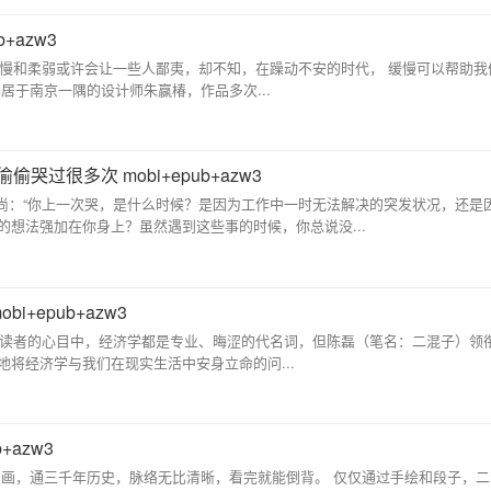
+azw3
 蜗牛的缓慢和柔弱或许会让一些人鄙夷，却不知，在躁动不安的时代， 缓慢可以帮助
居于南京一隅的设计师朱赢椿，作品多次...
过很多次 mobi+epub+azw3
一禅小和尚：“你上一次哭，是什么时候？是因为工作中一时无法解决的突发状况，还是
想法强加在你身上？虽然遇到这些事的时候，你总说没...
+epub+azw3
 在大多数读者的心目中，经济学都是专业、晦涩的代名词，但陈磊（笔名：二混子）领
将经济学与我们在现实生活中安身立命的问...
+azw3
看半小时漫画，通三千年历史，脉络无比清晰，看完就能倒背。 仅仅通过手绘和段子，