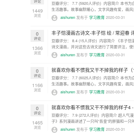
评论
豆瓣评分： 7.7 (5920人评价) 内容简介
生活趣事。故事幽默暖心，文字风趣有爱，画风兼
1449
浏览
aishuren
发布于
学习教育
2020-03-31
丰子恺漫画古诗文-丰子恺 绘 / 常迎春 评注 
0
评论
豆瓣评分： 8.4 (15人评价) 内容简介 
诗文漫画，并对这些古诗文进行了简要评注，使读
1366
浏览
aishuren
发布于
学习教育
2020-03-31
就喜欢你看不惯我又干不掉我的样子（1-4）-
0
评论
豆瓣评分： 7.7 (6025人评价) 内容简介
生活趣事。故事幽默暖心，文字风趣有爱，画风兼
1166
浏览
aishuren
发布于
学习教育
2020-03-31
就喜欢你看不惯我又干不掉我的样子4 -白茶 
0
评论
豆瓣评分： 7.9 (272人评价) 内容简介
子》系列漫画讲述了一只叫“吾皇”的胖猫和一只叫
1465
浏览
aishuren
发布于
学习教育
2020-03-31