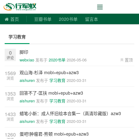
寻书令|走向自由
首页
豆瓣书单
2020书单
留言本
学习教育
脚印
0
评论
webxiao
发布于
2020书单
2026-05-06
置顶
观山海-杉泽 mobi+epub+azw3
1569
浏览
aishuren
发布于
学习教育
2020-03-31
回答不了-匡扶 mobi+epub+azw3
1353
浏览
aishuren
发布于
学习教育
2020-03-31
蜡笔小新：成人怀旧绘本合集一（高清珍藏版）azw3
1433
浏览
aishuren
发布于
学习教育
2020-03-31
蛋吧!肿瘤君-熊顿 mobi+epub+azw3
1260